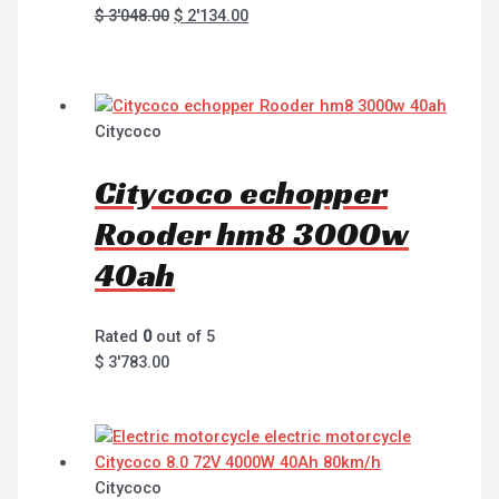
$
3'048.00
$
2'134.00
Citycoco
Citycoco echopper
Rooder hm8 3000w
40ah
Rated
0
out of 5
$
3'783.00
Citycoco