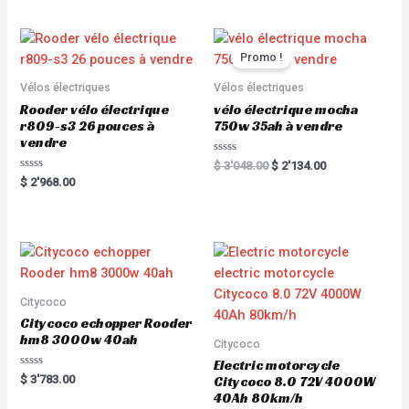
d
0
o
u
t
Promo !
o
f
5
Vélos électriques
Vélos électriques
Rooder vélo électrique
vélo électrique mocha
r809-s3 26 pouces à
750w 35ah à vendre
vendre
R
$
3'048.00
$
2'134.00
a
R
$
2'968.00
t
a
e
t
d
e
0
d
o
0
u
o
t
u
o
t
f
o
5
f
5
Citycoco
Citycoco echopper Rooder
hm8 3000w 40ah
Citycoco
Electric motorcycle
R
$
3'783.00
Citycoco 8.0 72V 4000W
a
40Ah 80km/h
t