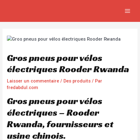
Aller
Navigation
MAIN
au
de
MEN
contenu
l’article
Gros pneus pour vélos
électriques Rooder Rwanda
Laisser un commentaire
/
Des produits
/ Par
fredabdul.com
Gros pneus pour vélos
électriques – Rooder
Rwanda, fournisseurs et
usine chinois.