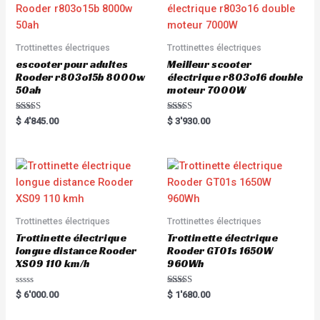
Trottinettes électriques
Trottinettes électriques
escooter pour adultes
Meilleur scooter
Rooder r803o15b 8000w
électrique r803o16 double
50ah
moteur 7000W
Rated
Rated
$
4'845.00
$
3'930.00
5.00
5.00
out of 5
out of 5
Trottinettes électriques
Trottinettes électriques
Trottinette électrique
Trottinette électrique
longue distance Rooder
Rooder GT01s 1650W
XS09 110 km/h
960Wh
R
Rated
$
6'000.00
$
1'680.00
a
5.00
t
out of 5
e