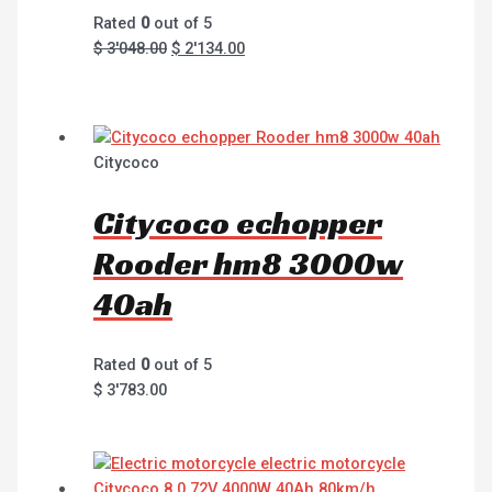
Rated
0
out of 5
$
3'048.00
$
2'134.00
Citycoco
Citycoco echopper
Rooder hm8 3000w
40ah
Rated
0
out of 5
$
3'783.00