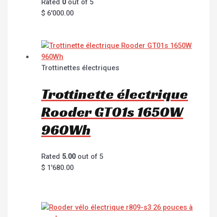
Rated
0
out of 5
$
6'000.00
Trottinettes électriques
Trottinette électrique
Rooder GT01s 1650W
960Wh
Rated
5.00
out of 5
$
1'680.00