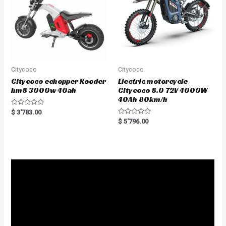
Citycoco
Citycoco
Citycoco echopper Rooder
Electric motorcycle
hm8 3000w 40ah
Citycoco 8.0 72V 4000W
40Ah 80km/h
R
$
3'783.00
a
R
$
5'796.00
t
a
e
t
d
e
0
d
o
0
u
o
t
u
o
t
f
o
5
f
5