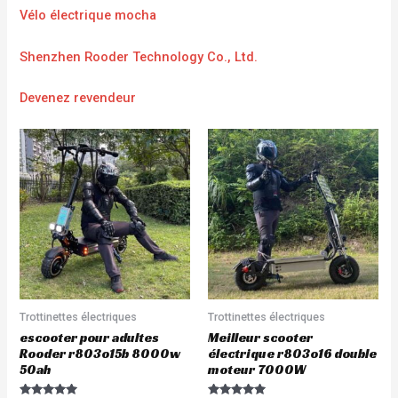
Vélo électrique mocha
Shenzhen Rooder Technology Co., Ltd.
Devenez revendeur
Trottinettes électriques
Trottinettes électriques
escooter pour adultes
Meilleur scooter
Rooder r803o15b 8000w
électrique r803o16 double
50ah
moteur 7000W