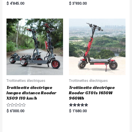
Rated
Rated
$
4'845.00
$
3'930.00
5.00
5.00
out of 5
out of 5
Trottinettes électriques
Trottinettes électriques
Trottinette électrique
Trottinette électrique
longue distance Rooder
Rooder GT01s 1650W
XS09 110 km/h
960Wh
R
Rated
$
6'000.00
$
1'680.00
a
5.00
t
out of 5
e
d
0
o