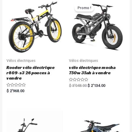
u
t
Promo !
o
f
5
Vélos électriques
Vélos électriques
Rooder vélo électrique
vélo électrique mocha
r809-s3 26 pouces à
750w 35ah à vendre
vendre
R
$
3'048.00
$
2'134.00
a
R
$
2'968.00
t
a
e
t
d
e
0
d
o
0
u
o
t
u
o
t
f
o
5
f
5