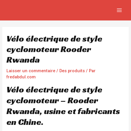
Aller
Navigation
MAIN
au
de
MEN
contenu
l’article
Vélo électrique de style
cyclomoteur Rooder
Rwanda
Laisser un commentaire
/
Des produits
/ Par
fredabdul.com
Vélo électrique de style
cyclomoteur – Rooder
Rwanda, usine et fabricants
en Chine.