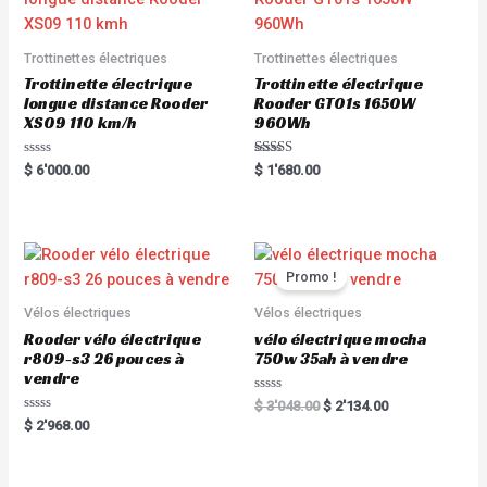
Trottinettes électriques
Trottinettes électriques
Trottinette électrique
Trottinette électrique
longue distance Rooder
Rooder GT01s 1650W
XS09 110 km/h
960Wh
R
Rated
$
6'000.00
$
1'680.00
a
5.00
t
out of 5
e
d
0
o
u
t
Promo !
o
f
5
Vélos électriques
Vélos électriques
Rooder vélo électrique
vélo électrique mocha
r809-s3 26 pouces à
750w 35ah à vendre
vendre
R
$
3'048.00
$
2'134.00
a
R
$
2'968.00
t
a
e
t
d
e
0
d
o