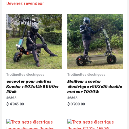
Devenez revendeur
Trottinettes électriques
Trottinettes électriques
escooter pour adultes
Meilleur scooter
Rooder r803o15b 8000w
électrique r803o16 double
50ah
moteur 7000W
Rated
Rated
$
4'845.00
$
3'930.00
5.00
5.00
out of 5
out of 5