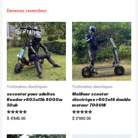
Devenez revendeur
Trottinettes électriques
Trottinettes électriques
escooter pour adultes
Meilleur scooter
Rooder r803o15b 8000w
électrique r803o16 double
50ah
moteur 7000W
Rated
Rated
$
4'845.00
$
3'930.00
5.00
5.00
out of 5
out of 5