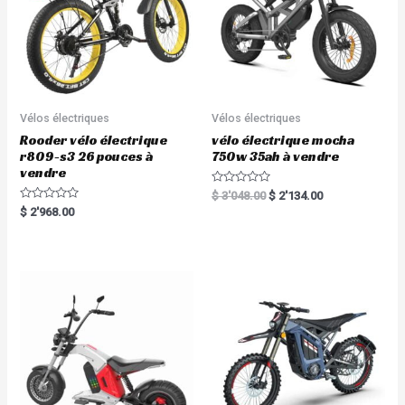
Vélos électriques
Vélos électriques
Rooder vélo électrique
vélo électrique mocha
r809-s3 26 pouces à
750w 35ah à vendre
vendre
R
$
3'048.00
$
2'134.00
a
R
$
2'968.00
t
a
e
t
d
e
0
d
o
0
u
o
t
u
o
t
f
o
5
f
5