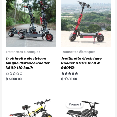
Trottinettes électriques
Trottinettes électriques
Trottinette électrique
Trottinette électrique
longue distance Rooder
Rooder GT01s 1650W
XS09 110 km/h
960Wh
R
Rated
$
6'000.00
$
1'680.00
a
5.00
t
out of 5
e
d
0
o
u
t
Promo !
o
f
5