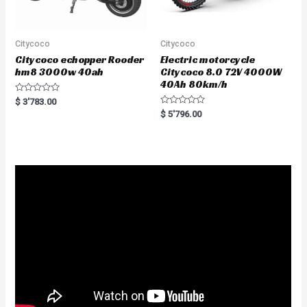
Citycoco
Citycoco
Citycoco echopper Rooder
Electric motorcycle
hm8 3000w 40ah
Citycoco 8.0 72V 4000W
40Ah 80km/h
R
$
3'783.00
a
R
$
5'796.00
t
a
e
t
d
e
0
d
o
0
u
o
t
u
o
t
f
o
5
f
5