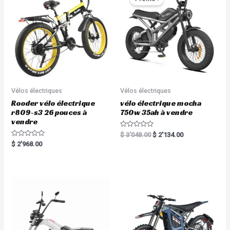
o
f
5
Vélos électriques
Vélos électriques
Rooder vélo électrique
vélo électrique mocha
r809-s3 26 pouces à
750w 35ah à vendre
vendre
R
$
3'048.00
$
2'134.00
a
R
$
2'968.00
t
a
e
t
d
e
0
d
o
0
u
o
t
u
o
t
f
o
5
f
5