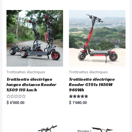
out of 5
out of 5
Trottinettes électriques
Trottinettes électriques
Trottinette électrique
Trottinette électrique
longue distance Rooder
Rooder GT01s 1650W
XS09 110 km/h
960Wh
R
Rated
$
6'000.00
$
1'680.00
a
5.00
t
out of 5
e
d
0
o
u
t
Promo !