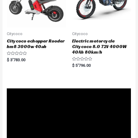
Citycoco
Citycoco
Citycoco echopper Rooder
Electric motorcycle
hm8 3000w 40ah
Citycoco 8.0 72V 4000W
40Ah 80km/h
R
$
3'783.00
a
R
$
5'796.00
t
a
e
t
d
e
0
d
o
0
u
o
t
u
o
t
f
o
5
f
5