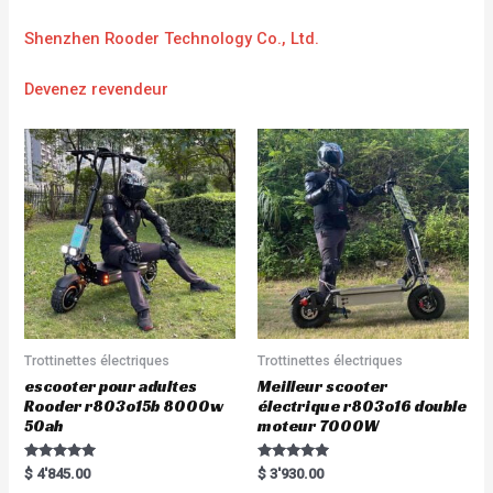
Shenzhen Rooder Technology Co., Ltd.
Devenez revendeur
Trottinettes électriques
Trottinettes électriques
escooter pour adultes
Meilleur scooter
Rooder r803o15b 8000w
électrique r803o16 double
50ah
moteur 7000W
Rated
Rated
$
4'845.00
$
3'930.00
5.00
5.00