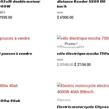
03o16 double moteur
distance Rooder XS09 110
000W
km/h
ted
R
'930.00
$
6'000.00
00
a
 of 5
t
e
d
0
o
u
t
Promo !
o
Vélos électriques
f
5
6 pouces à vendre
vélo électrique mocha 750w
R
$
3'048.00
$
2'134.00
a
t
e
d
0
o
u
t
o
f
5
Citycoco
3000w 40ah
Electric motorcycle Cityc