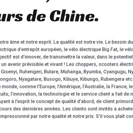
urs de Chine.
tre âme et notre esprit. La qualité est notre vie. Le besoin du 
lectrique d’entrepôt européen, le vélo électrique Big Fat, le v
jectif est d’innover, de transmettre la valeur, dans le potenti
un avenir prévisible et vivant ! Les choppers, scooters électr
i, Gisenyi, Ruhengeri, Butare, Muhanga, Byumba, Cyangugu, 
ngoro, Nyagatare, Busogo, Kibuye, Kibungo, Rubengera etc.
monde, comme l’Europe, l’Amérique, l’Australie, la France, le 
its, l’innovation, la technologie et le service client a fait d
nt à l’esprit le concept de qualité d’abord, de client primordi
cours des dernières années. Les clients sont invités à achet
ressionné par notre qualité et notre prix. S’il vous plaît c