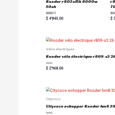
Rooder r803o15b 8000w
r8
50ah
7
Rated
Ra
$
4'845.00
$
3
5.00
5.
out of 5
out
Vélos électriques
Rooder vélo électrique r809-s3 2
R
$
2'968.00
a
t
e
d
0
o
u
t
o
Citycoco
f
5
Citycoco echopper Rooder hm8 