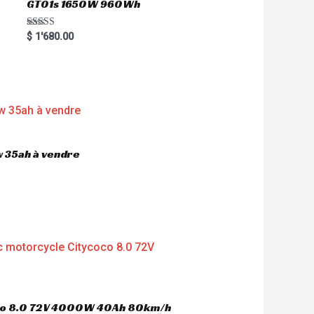
GT01s 1650W 960Wh
Rated
$
1'680.00
5.00
out of 5
 35ah à vendre
oco 8.0 72V 4000W 40Ah 80km/h