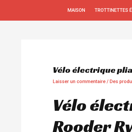
Aller
Navigation
MAISON
TROTTINETTES 
au
de
contenu
l’article
Vélo électrique pl
Laisser un commentaire
/
Des produ
Vélo élect
Rooder Rw