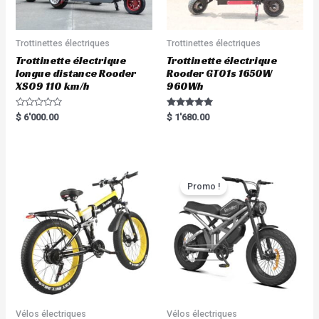
Trottinettes électriques
Trottinettes électriques
Trottinette électrique
Trottinette électrique
longue distance Rooder
Rooder GT01s 1650W
XS09 110 km/h
960Wh
R
Rated
$
6'000.00
$
1'680.00
a
5.00
t
out of 5
e
d
0
o
u
t
Promo !
o
f
5
Vélos électriques
Vélos électriques