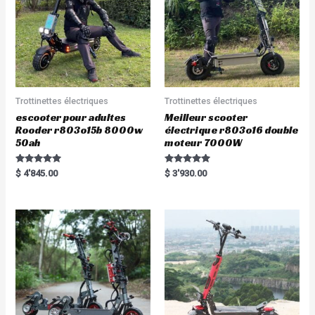
Trottinettes électriques
Trottinettes électriques
escooter pour adultes
Meilleur scooter
Rooder r803o15b 8000w
électrique r803o16 double
50ah
moteur 7000W
Rated
Rated
$
4'845.00
$
3'930.00
5.00
5.00
out of 5
out of 5