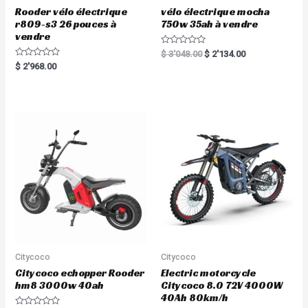
Rooder vélo électrique
vélo électrique mocha
r809-s3 26 pouces à
750w 35ah à vendre
vendre
R
$
3'048.00
$
2'134.00
a
R
$
2'968.00
t
a
e
t
d
e
0
d
o
0
u
o
t
u
o
t
f
o
5
f
5
Citycoco
Citycoco
Citycoco echopper Rooder
Electric motorcycle
hm8 3000w 40ah
Citycoco 8.0 72V 4000W
40Ah 80km/h