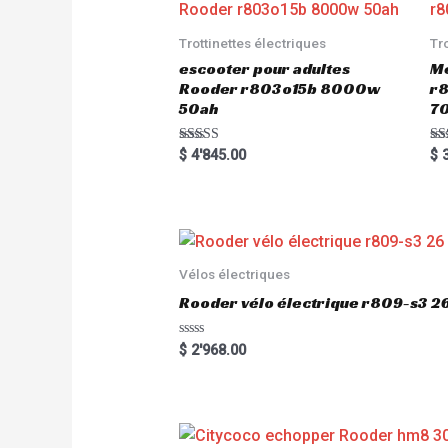
Trottinettes électriques
Tr
escooter pour adultes
Me
Rooder r803o15b 8000w
r8
50ah
7
Rated
Ra
$
4'845.00
$
3
5.00
5.
out of 5
out
Vélos électriques
Rooder vélo électrique r809-s3 2
R
$
2'968.00
a
t
e
d
0
o
u