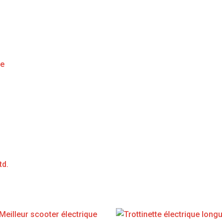
ge
td.