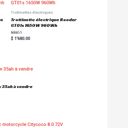
Trottinettes électriques
ue
Trottinette électrique Rooder
GT01s 1650W 960Wh
Rated
$
1'680.00
5.00
out of 5
 35ah à vendre