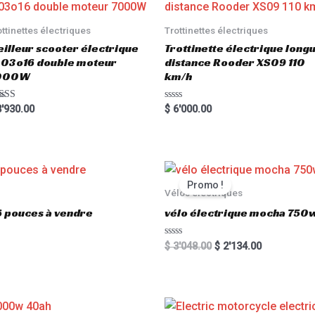
ottinettes électriques
Trottinettes électriques
illeur scooter électrique
Trottinette électrique long
03o16 double moteur
distance Rooder XS09 110
000W
km/h
ted
R
'930.00
$
6'000.00
00
a
 of 5
t
e
d
0
o
u
t
Promo !
o
Vélos électriques
f
5
6 pouces à vendre
vélo électrique mocha 750w
R
$
3'048.00
$
2'134.00
a
t
e
d
0
o
u