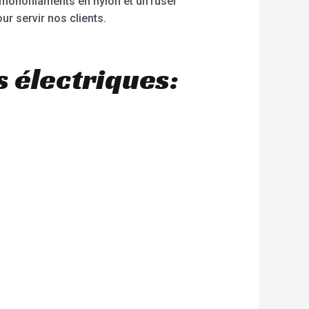
 monofilaments en nylon et diffuser
r servir nos clients.
 électriques: