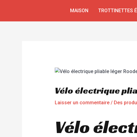
Aller
Navigation
MAISON
TROTTINETTES 
au
de
contenu
l’article
Vélo électrique pl
Laisser un commentaire
/
Des produ
Vélo élect