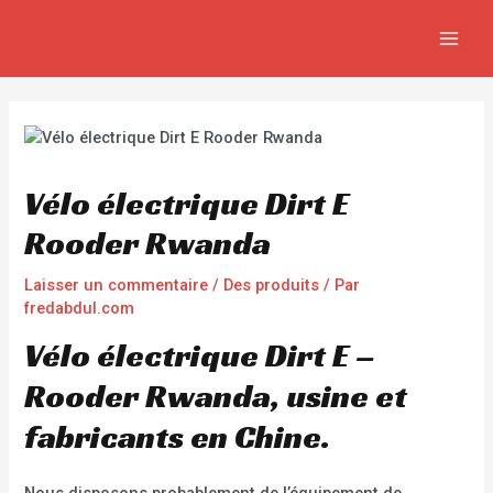
Aller
Navigation
MAIN
au
de
MEN
contenu
l’article
Vélo électrique Dirt E
Rooder Rwanda
Laisser un commentaire
/
Des produits
/ Par
fredabdul.com
Vélo électrique Dirt E –
Rooder Rwanda, usine et
fabricants en Chine.