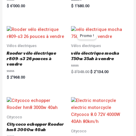
R
Rated
$
6'000.00
$
1'680.00
a
5.00
t
out of 5
e
d
0
o
u
t
Promo !
o
f
5
Vélos électriques
Vélos électriques
Rooder vélo électrique
vélo électrique mocha
r809-s3 26 pouces à
750w 35ah à vendre
vendre
R
$
3'048.00
$
2'134.00
a
R
$
2'968.00
t
a
e
t
d
e
0
d
o
0
u
o
t
u
o
t
f
o
5
f
5
Citycoco
Citycoco echopper Rooder
hm8 3000w 40ah
Citycoco