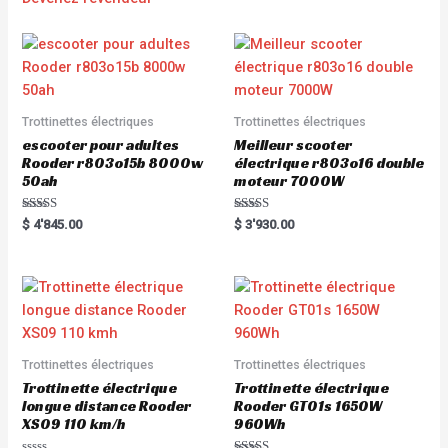
Trottinettes électriques
Trottinettes électriques
escooter pour adultes
Meilleur scooter
Rooder r803o15b 8000w
électrique r803o16 double
50ah
moteur 7000W
Rated
Rated
$
4'845.00
$
3'930.00
5.00
5.00
out of 5
out of 5
Trottinettes électriques
Trottinettes électriques
Trottinette électrique
Trottinette électrique
longue distance Rooder
Rooder GT01s 1650W
XS09 110 km/h
960Wh