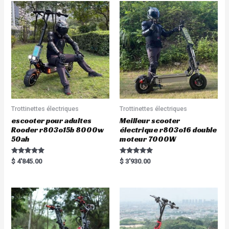
Trottinettes électriques
Trottinettes électriques
escooter pour adultes
Meilleur scooter
Rooder r803o15b 8000w
électrique r803o16 double
50ah
moteur 7000W
Rated
Rated
$
4'845.00
$
3'930.00
5.00
5.00
out of 5
out of 5