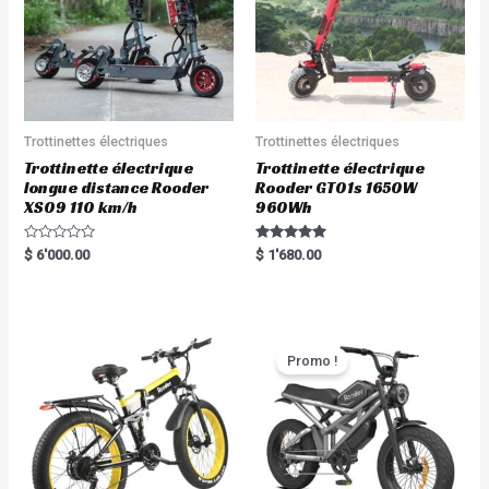
Trottinettes électriques
Trottinettes électriques
Trottinette électrique
Trottinette électrique
longue distance Rooder
Rooder GT01s 1650W
XS09 110 km/h
960Wh
R
Rated
$
6'000.00
$
1'680.00
a
5.00
t
out of 5
e
d
0
o
u
t
Promo !
o
f
5