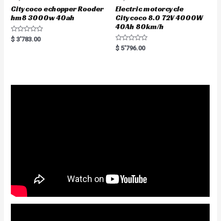
Citycoco echopper Rooder
Electric motorcycle
hm8 3000w 40ah
Citycoco 8.0 72V 4000W
40Ah 80km/h
R
$
3'783.00
a
R
$
5'796.00
t
a
e
t
d
e
0
d
o
0
u
o
t
u
o
t
f
o
5
f
5