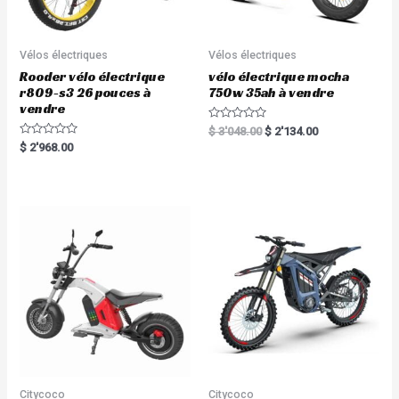
Vélos électriques
Vélos électriques
Rooder vélo électrique
vélo électrique mocha
r809-s3 26 pouces à
750w 35ah à vendre
vendre
R
$
3'048.00
$
2'134.00
a
R
$
2'968.00
t
a
e
t
d
e
0
d
o
0
u
o
t
u
o
t
f
o
5
f
5
Citycoco
Citycoco