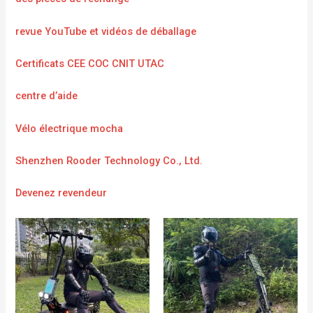
revue YouTube et vidéos de déballage
Certificats CEE COC CNIT UTAC
centre d’aide
Vélo électrique mocha
Shenzhen Rooder Technology Co., Ltd.
Devenez revendeur