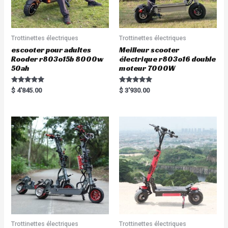
Trottinettes électriques
Trottinettes électriques
escooter pour adultes
Meilleur scooter
Rooder r803o15b 8000w
électrique r803o16 double
50ah
moteur 7000W
Rated
Rated
$
4'845.00
$
3'930.00
5.00
5.00
out of 5
out of 5
Trottinettes électriques
Trottinettes électriques