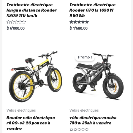
Trottinette électrique
Trottinette électrique
longue distance Rooder
Rooder GT01s 1650W
XS09 110 km/h
960Wh
R
Rated
$
6'000.00
$
1'680.00
a
5.00
t
out of 5
e
d
0
o
u
t
Promo !
o
f
5
Vélos électriques
Vélos électriques
Rooder vélo électrique
vélo électrique mocha
r809-s3 26 pouces à
750w 35ah à vendre
vendre