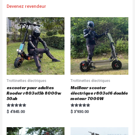
Devenez revendeur
Trottinettes électriques
Trottinettes électriques
escooter pour adultes
Meilleur scooter
Rooder r803o15b 8000w
électrique r803o16 double
50ah
moteur 7000W
Rated
Rated
$
4'845.00
$
3'930.00
5.00
5.00
out of 5
out of 5