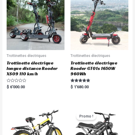
Trottinettes électriques
Trottinettes électriques
Trottinette électrique
Trottinette électrique
longue distance Rooder
Rooder GT01s 1650W
XS09 110 km/h
960Wh
R
Rated
$
6'000.00
$
1'680.00
a
5.00
t
out of 5
e
d
0
o
u
t
Promo !
o
f
5