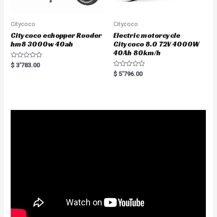
Citycoco
Citycoco
Citycoco echopper Rooder
Electric motorcycle
hm8 3000w 40ah
Citycoco 8.0 72V 4000W
40Ah 80km/h
R
$
3'783.00
a
R
$
5'796.00
t
a
e
t
d
e
0
d
o
0
u
o
t
u
o
t
f
o
5
f
5