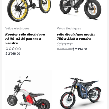
Vélos électriques
Vélos électriques
Rooder vélo électrique
vélo électrique mocha
r809-s3 26 pouces à
750w 35ah à vendre
vendre
R
$
3'048.00
$
2'134.00
a
R
$
2'968.00
t
a
e
t
d
e
0
d
o
0
u
o
t
u
o
t
f
o
5
f
5