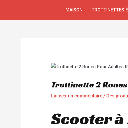
Aller
Navigation
MAISON
TROTTINETTES 
au
de
contenu
l’article
Trottinette 2 Roue
Laisser un commentaire
/
Des produ
Scooter à 