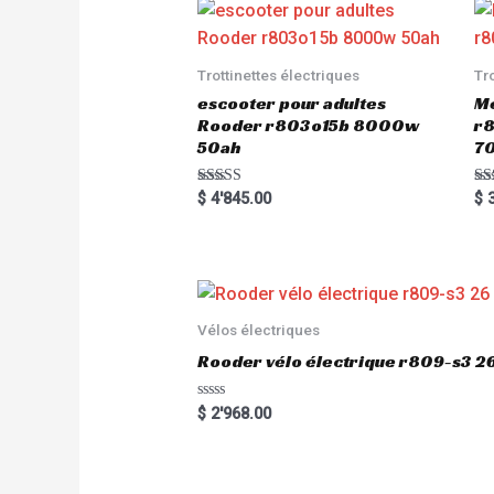
Trottinettes électriques
Tr
escooter pour adultes
Me
Rooder r803o15b 8000w
r8
50ah
7
Rated
Ra
$
4'845.00
$
3
5.00
5.
out of 5
out
Vélos électriques
Rooder vélo électrique r809-s3 2
R
$
2'968.00
a
t
e
d
0