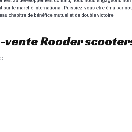
èlement au développement continu, nous nous engageons non 
 sur le marché international. Puissiez-vous être ému par nos 
u chapitre de bénéfice mutuel et de double victoire.
-vente Rooder scooters
 :