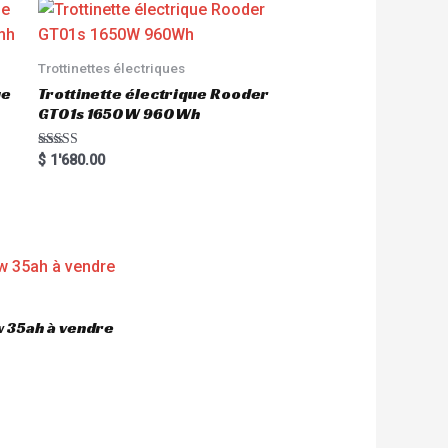
Trottinettes électriques
ue
Trottinette électrique Rooder
GT01s 1650W 960Wh
Rated
$
1'680.00
5.00
out of 5
 35ah à vendre