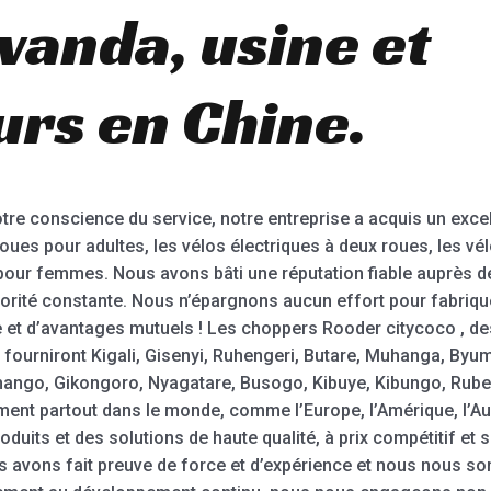
anda, usine et
urs en Chine.
notre conscience du service, notre entreprise a acquis un exce
ues pour adultes, les vélos électriques à deux roues, les vélo
 pour femmes. Nous avons bâti une réputation fiable auprès de
riorité constante. Nous n’épargnons aucun effort pour fabriqu
 et d’avantages mutuels ! Les choppers Rooder citycoco , de
s fourniront Kigali, Gisenyi, Ruhengeri, Butare, Muhanga, B
ngo, Gikongoro, Nyagatare, Busogo, Kibuye, Kibungo, Ruben
ent partout dans le monde, comme l’Europe, l’Amérique, l’Aus
duits et des solutions de haute qualité, à prix compétitif e
 avons fait preuve de force et d’expérience et nous nous s