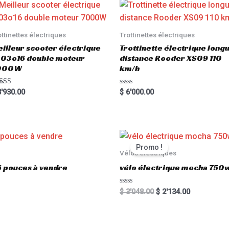
ottinettes électriques
Trottinettes électriques
illeur scooter électrique
Trottinette électrique long
03o16 double moteur
distance Rooder XS09 110
000W
km/h
ted
R
'930.00
$
6'000.00
00
a
 of 5
t
e
d
0
o
u
t
Promo !
o
Vélos électriques
f
5
6 pouces à vendre
vélo électrique mocha 750w
R
$
3'048.00
$
2'134.00
a
t
e
d
0