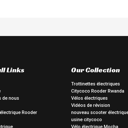
ll Links
Our Collection
Trottinettes électriques
e
Citycoco Rooder Rwanda
s de nous
Vélos électriques
Vidéos de révision
électrique Rooder
nouveau scooter électriqu
o
usine citycoco
ctrique
Vélo électrique Mocha