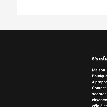
Usefu
Maison
Boutiqu
À propo
Contact
scooter 
citycoc
vélo éle