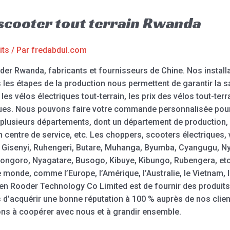
scooter tout terrain Rwanda
its
/ Par
fredabdul.com
oder Rwanda, fabricants et fournisseurs de Chine. Nos install
s les étapes de la production nous permettent de garantir la s
 les vélos électriques tout-terrain, les prix des vélos tout-terr
triques. Nous pouvons faire votre commande personnalisée pou
plusieurs départements, dont un département de production,
n centre de service, etc. Les choppers, scooters électriques,
i, Gisenyi, Ruhengeri, Butare, Muhanga, Byumba, Cyangugu, 
goro, Nyagatare, Busogo, Kibuye, Kibungo, Rubengera, etc.
monde, comme l’Europe, l’Amérique, l’Australie, le Vietnam, la
n Rooder Technology Co Limited est de fournir des produits d
 d’acquérir une bonne réputation à 100 % auprès de nos clie
itons à coopérer avec nous et à grandir ensemble.