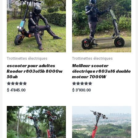
Trottinettes électriques
Trottinettes électriques
escooter pour adultes
Meilleur scooter
Rooder r803o15b 8000w
électrique r803o16 double
50ah
moteur 7000W
Rated
Rated
$
4'845.00
$
3'930.00
5.00
5.00
out of 5
out of 5