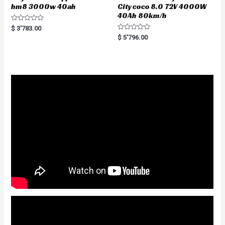
hm8 3000w 40ah
Citycoco 8.0 72V 4000W
40Ah 80km/h
R
$
3'783.00
a
R
$
5'796.00
t
a
e
t
d
e
0
d
o
0
u
o
t
u
o
t
f
o
5
f
5