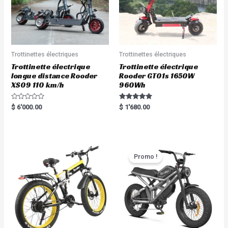
Trottinettes électriques
Trottinettes électriques
Trottinette électrique
Trottinette électrique
longue distance Rooder
Rooder GT01s 1650W
XS09 110 km/h
960Wh
R
Rated
$
6'000.00
$
1'680.00
a
5.00
t
out of 5
e
d
0
o
u
t
Promo !
o
f
5