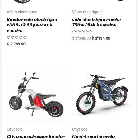
Vélos électriques
Vélos électriques
Rooder vélo électrique
vélo électrique mocha
r809-s3 26 pouces à
750w 35ah à vendre
vendre
R
$
3'048.00
$
2'134.00
a
R
$
2'968.00
t
a
e
t
d
e
0
d
o
0
u
o
t
u
o
t
f
o
5
f
5
Citycoco
Citycoco
Citycoco echopper Rooder
Electric motorcycle