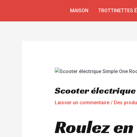
Aller
Navigation
MAISON
TROTTINETTES 
au
de
contenu
l’article
Scooter électriqu
Laisser un commentaire
/
Des produ
Roulez en 