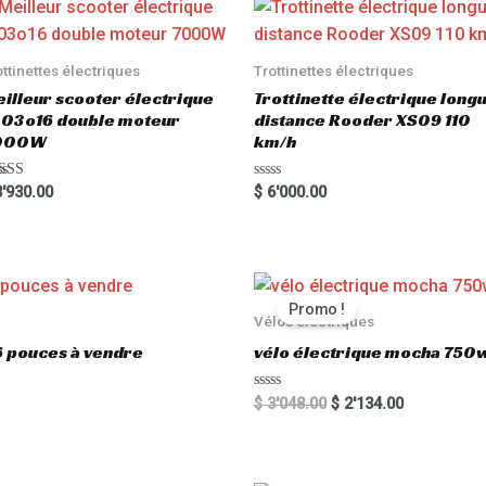
ottinettes électriques
Trottinettes électriques
illeur scooter électrique
Trottinette électrique long
03o16 double moteur
distance Rooder XS09 110
000W
km/h
ted
R
'930.00
$
6'000.00
00
a
 of 5
t
e
d
0
o
u
t
Promo !
o
Vélos électriques
f
5
6 pouces à vendre
vélo électrique mocha 750w
R
$
3'048.00
$
2'134.00
a
t
e
d
0