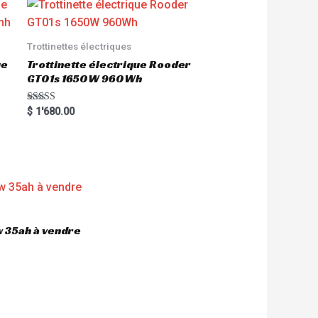
Trottinettes électriques
ue
Trottinette électrique Rooder
GT01s 1650W 960Wh
Rated
$
1'680.00
5.00
out of 5
 35ah à vendre