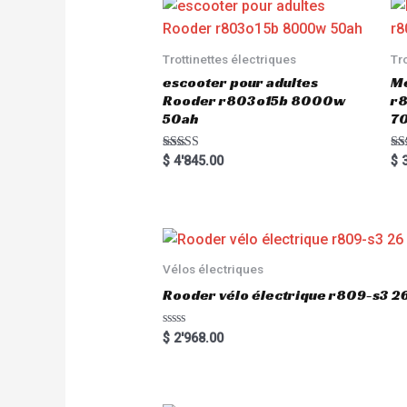
Trottinettes électriques
Tr
escooter pour adultes
Me
Rooder r803o15b 8000w
r8
50ah
7
Rated
Ra
$
4'845.00
$
3
5.00
5.
out of 5
out
Vélos électriques
Rooder vélo électrique r809-s3 2
R
$
2'968.00
a
t
e
d
0