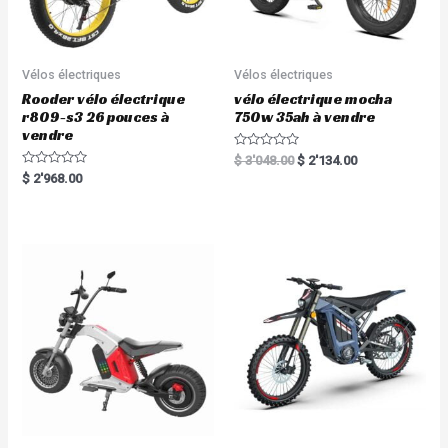
Vélos électriques
Vélos électriques
Rooder vélo électrique
vélo électrique mocha
r809-s3 26 pouces à
750w 35ah à vendre
vendre
R
$
3'048.00
$
2'134.00
a
R
$
2'968.00
t
a
e
t
d
e
0
d
o
0
u
o
t
u
o
t
f
o
5
f
5