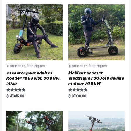
Trottinettes électriques
Trottinettes électriques
escooter pour adultes
Meilleur scooter
Rooder r803o15b 8000w
électrique r803o16 double
50ah
moteur 7000W
Rated
Rated
$
4'845.00
$
3'930.00
5.00
5.00
out of 5
out of 5