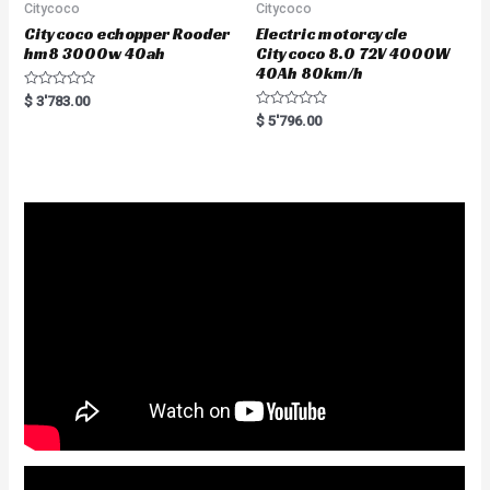
Citycoco
Citycoco
Citycoco echopper Rooder
Electric motorcycle
hm8 3000w 40ah
Citycoco 8.0 72V 4000W
40Ah 80km/h
R
$
3'783.00
a
R
$
5'796.00
t
a
e
t
d
e
0
d
o
0
u
o
t
u
o
t
f
o
5
f
5