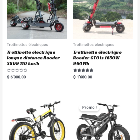
Trottinettes électriques
Trottinettes électriques
Trottinette électrique
Trottinette électrique
longue distance Rooder
Rooder GT01s 1650W
XS09 110 km/h
960Wh
R
Rated
$
6'000.00
$
1'680.00
a
5.00
t
out of 5
e
d
0
o
u
t
Promo !
o
f
5