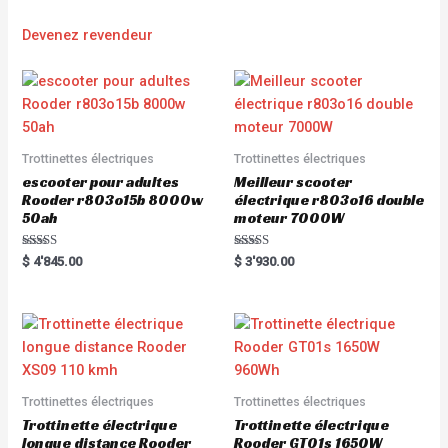
Devenez revendeur
Trottinettes électriques
Trottinettes électriques
escooter pour adultes
Meilleur scooter
Rooder r803o15b 8000w
électrique r803o16 double
50ah
moteur 7000W
Rated
Rated
$
4'845.00
$
3'930.00
5.00
5.00
out of 5
out of 5
Trottinettes électriques
Trottinettes électriques
Trottinette électrique
Trottinette électrique
longue distance Rooder
Rooder GT01s 1650W