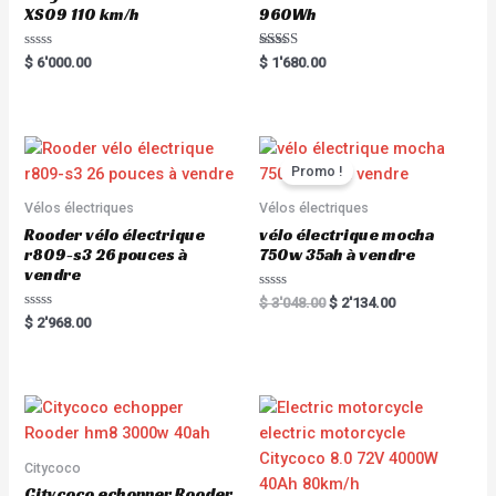
XS09 110 km/h
960Wh
R
Rated
$
6'000.00
$
1'680.00
a
5.00
t
out of 5
e
d
0
o
u
t
Promo !
o
f
5
Vélos électriques
Vélos électriques
Rooder vélo électrique
vélo électrique mocha
r809-s3 26 pouces à
750w 35ah à vendre
vendre
R
$
3'048.00
$
2'134.00
a
R
$
2'968.00
t
a
e
t
d
e
0
d
o
0
u
o
t
u
o
t
f
o
5
f
5
Citycoco
Citycoco echopper Rooder