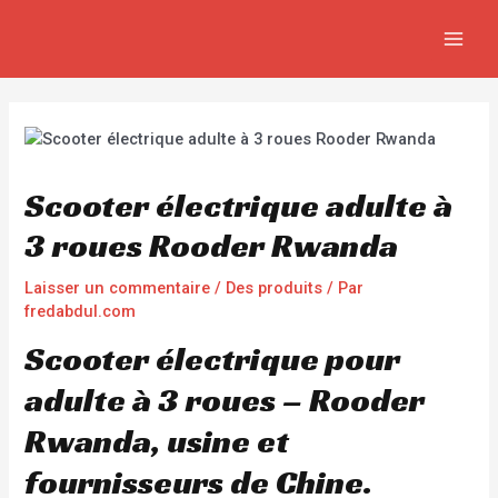
Aller
Navigation
MAIN
au
de
MEN
contenu
l’article
Scooter électrique adulte à
3 roues Rooder Rwanda
Laisser un commentaire
/
Des produits
/ Par
fredabdul.com
Scooter électrique pour
adulte à 3 roues – Rooder
Rwanda, usine et
fournisseurs de Chine.