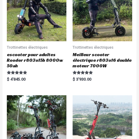
Trottinettes électriques
Trottinettes électriques
escooter pour adultes
Meilleur scooter
Rooder r803o15b 8000w
électrique r803o16 double
50ah
moteur 7000W
Rated
Rated
$
4'845.00
$
3'930.00
5.00
5.00
out of 5
out of 5