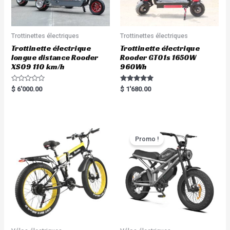
Trottinettes électriques
Trottinettes électriques
Trottinette électrique
Trottinette électrique
longue distance Rooder
Rooder GT01s 1650W
XS09 110 km/h
960Wh
R
Rated
$
6'000.00
$
1'680.00
a
5.00
t
out of 5
e
d
0
o
u
t
Promo !
o
f
5