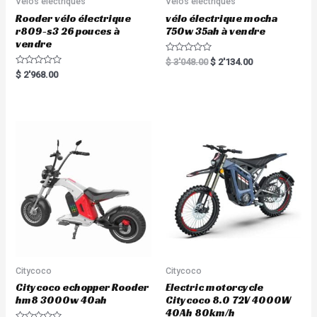
Vélos électriques
Vélos électriques
Rooder vélo électrique
vélo électrique mocha
r809-s3 26 pouces à
750w 35ah à vendre
vendre
R
$
3'048.00
$
2'134.00
a
R
$
2'968.00
t
a
e
t
d
e
0
d
o
0
u
o
t
u
o
t
f
o
5
f
5
Citycoco
Citycoco
Citycoco echopper Rooder
Electric motorcycle
hm8 3000w 40ah
Citycoco 8.0 72V 4000W
40Ah 80km/h