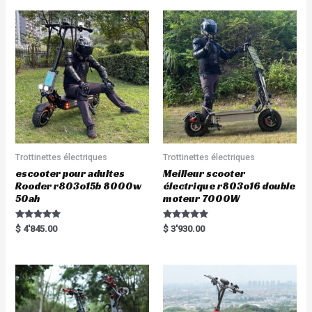
Trottinettes électriques
Trottinettes électriques
escooter pour adultes
Meilleur scooter
Rooder r803o15b 8000w
électrique r803o16 double
50ah
moteur 7000W
Rated
Rated
$
4'845.00
$
3'930.00
5.00
5.00
out of 5
out of 5