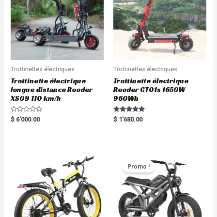
Trottinettes électriques
Trottinettes électriques
Trottinette électrique
Trottinette électrique
longue distance Rooder
Rooder GT01s 1650W
XS09 110 km/h
960Wh
R
Rated
$
6'000.00
$
1'680.00
a
5.00
t
out of 5
e
d
0
o
u
t
Promo !
o
f
5