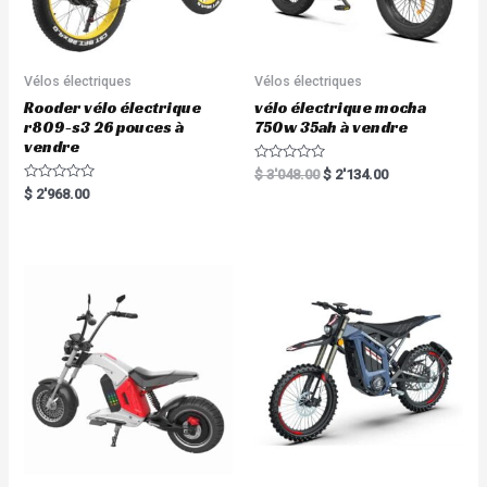
Vélos électriques
Vélos électriques
Rooder vélo électrique
vélo électrique mocha
r809-s3 26 pouces à
750w 35ah à vendre
vendre
R
$
3'048.00
$
2'134.00
a
R
$
2'968.00
t
a
e
t
d
e
0
d
o
0
u
o
t
u
o
t
f
o
5
f
5