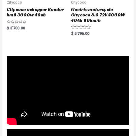
Citycoco
Citycoco
Citycoco echopper Rooder
Electric motorcycle
hm8 3000w 40ah
Citycoco 8.0 72V 4000W
40Ah 80km/h
R
$
3'783.00
a
R
$
5'796.00
t
a
e
t
d
e
0
d
o
0
u
o
t
u
o
t
f
o
5
f
5