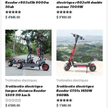
Rooder r803o15b 8000w
électrique r803o16 double
50ah
moteur 7000W
Rated
Rated
$
4'845.00
$
3'930.00
5.00
5.00
out of 5
out of 5
Trottinettes électriques
Trottinettes électriques
Trottinette électrique
Trottinette électrique
longue distance Rooder
Rooder GT01s 1650W
XS09 110 km/h
960Wh
R
Rated
$
6'000.00
$
1'680.00
a
5.00