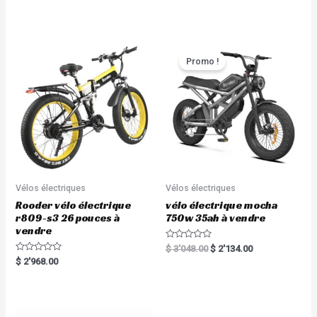
t
out of 5
e
d
0
o
u
t
Promo !
o
f
5
Vélos électriques
Vélos électriques
Rooder vélo électrique
vélo électrique mocha
r809-s3 26 pouces à
750w 35ah à vendre
vendre
R
$
3'048.00
$
2'134.00
a
R
$
2'968.00
t
a
e
t
d
e
0
d
o
0
u
o
t