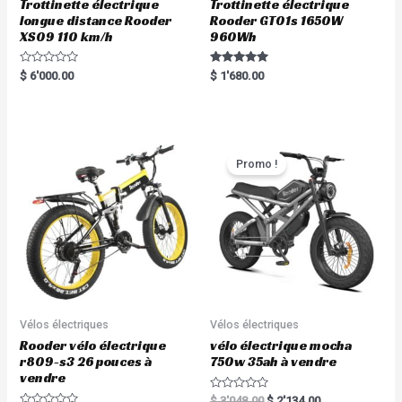
Trottinette électrique
Trottinette électrique
longue distance Rooder
Rooder GT01s 1650W
XS09 110 km/h
960Wh
R
Rated
$
6'000.00
$
1'680.00
a
5.00
t
out of 5
e
d
0
o
u
t
Promo !
o
f
5
Vélos électriques
Vélos électriques
Rooder vélo électrique
vélo électrique mocha
r809-s3 26 pouces à
750w 35ah à vendre
vendre
R
$
3'048.00
$
2'134.00