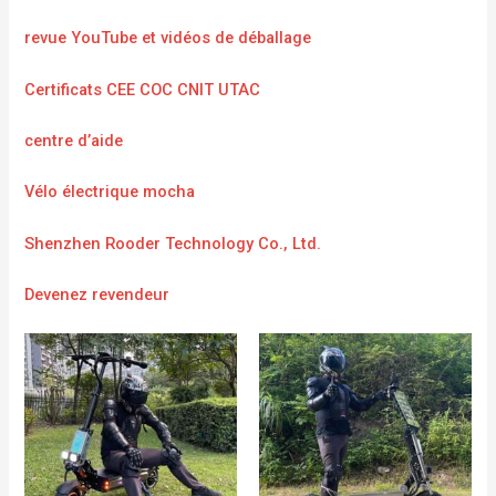
revue YouTube et vidéos de déballage
Certificats CEE COC CNIT UTAC
centre d’aide
Vélo électrique mocha
Shenzhen Rooder Technology Co., Ltd.
Devenez revendeur