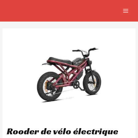
Aller
Navigation
MAIN
au
de
MEN
contenu
l’article
Rooder de vélo électrique