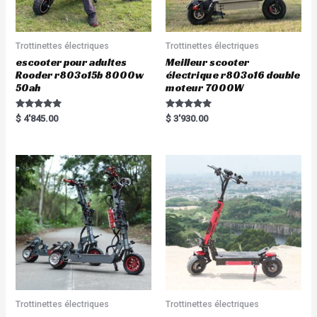
Trottinettes électriques
Trottinettes électriques
escooter pour adultes
Meilleur scooter
Rooder r803o15b 8000w
électrique r803o16 double
50ah
moteur 7000W
Rated
Rated
$
4'845.00
$
3'930.00
5.00
5.00
out of 5
out of 5
Trottinettes électriques
Trottinettes électriques