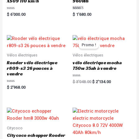
XS09 110 km/h
960Wh
R
Rated
$
6'000.00
$
1'680.00
a
5.00
t
out of 5
e
d
0
o
u
t
Promo !
o
f
5
Vélos électriques
Vélos électriques
Rooder vélo électrique
vélo électrique mocha
r809-s3 26 pouces à
750w 35ah à vendre
vendre
R
$
3'048.00
$
2'134.00
a
R
$
2'968.00
t
a
e
t
d
e
0
d
o
0
u
o
t
u
o
t
f
o
5
f
5
Citycoco
Citycoco echopper Rooder