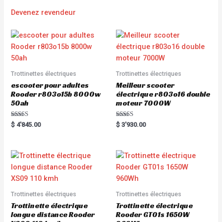
Devenez revendeur
Trottinettes électriques
Trottinettes électriques
escooter pour adultes
Meilleur scooter
Rooder r803o15b 8000w
électrique r803o16 double
50ah
moteur 7000W
Rated
Rated
$
4'845.00
$
3'930.00
5.00
5.00
out of 5
out of 5
Trottinettes électriques
Trottinettes électriques
Trottinette électrique
Trottinette électrique
longue distance Rooder
Rooder GT01s 1650W