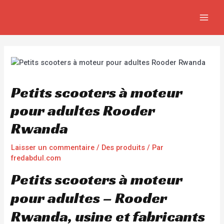
Aller
Navigation
MAIN
au
de
MEN
contenu
l’article
Petits scooters à moteur
pour adultes Rooder
Rwanda
Laisser un commentaire
/
Des produits
/ Par
fredabdul.com
Petits scooters à moteur
pour adultes – Rooder
Rwanda, usine et fabricants