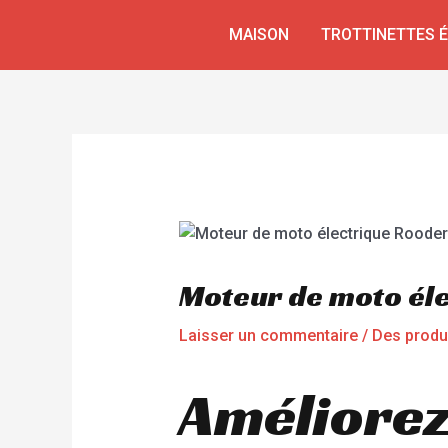
Aller
Navigation
MAISON
TROTTINETTES 
au
de
contenu
l’article
Moteur de moto él
Laisser un commentaire
/
Des produ
Améliorez