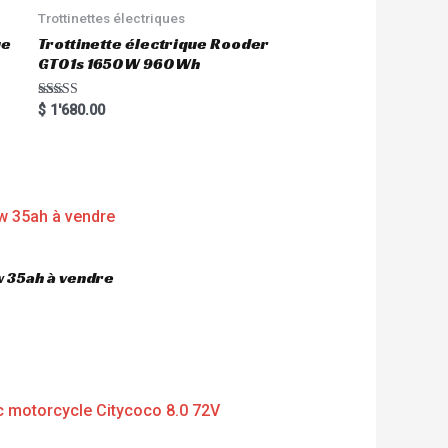
Trottinettes électriques
ue
Trottinette électrique Rooder
GT01s 1650W 960Wh
Rated
$
1'680.00
5.00
out of 5
 35ah à vendre