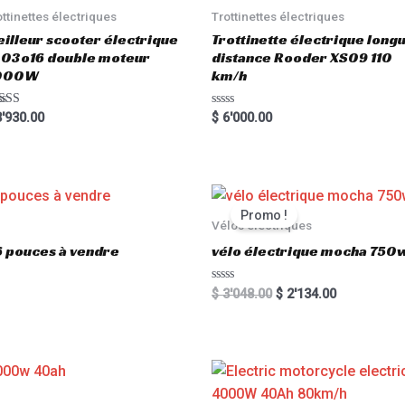
ottinettes électriques
Trottinettes électriques
illeur scooter électrique
Trottinette électrique long
03o16 double moteur
distance Rooder XS09 110
000W
km/h
ted
R
'930.00
$
6'000.00
00
a
 of 5
t
e
d
0
o
u
t
Promo !
o
Vélos électriques
f
5
6 pouces à vendre
vélo électrique mocha 750w
R
$
3'048.00
$
2'134.00
a
t
e
d
0
o
u
t
o