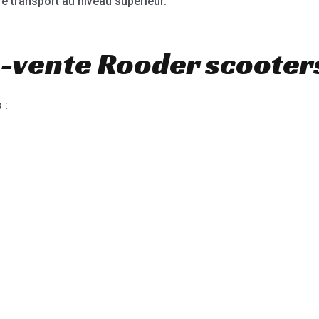
re transport au niveau supérieur.
-vente Rooder scooters
 :