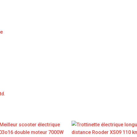
ge
td.