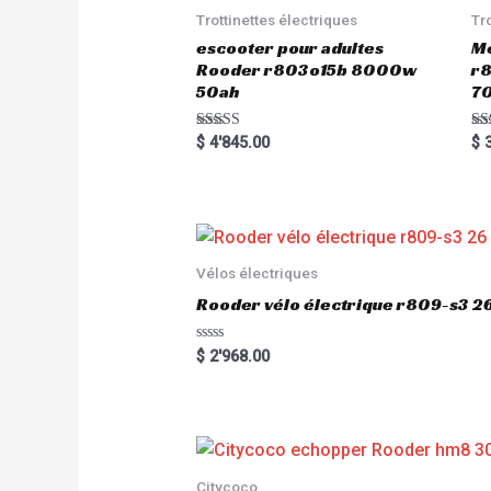
Trottinettes électriques
Tr
escooter pour adultes
Me
Rooder r803o15b 8000w
r8
50ah
7
Rated
Ra
$
4'845.00
$
3
5.00
5.
out of 5
out
Vélos électriques
Rooder vélo électrique r809-s3 2
R
$
2'968.00
a
t
e
d
0
o
u
t
o
Citycoco