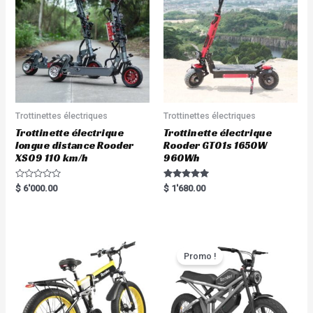
Trottinettes électriques
Trottinettes électriques
Trottinette électrique
Trottinette électrique
longue distance Rooder
Rooder GT01s 1650W
XS09 110 km/h
960Wh
R
Rated
$
6'000.00
$
1'680.00
a
5.00
t
out of 5
e
d
0
o
u
t
Promo !
o
f
5