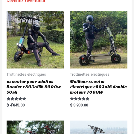
Devenez revendeur
Trottinettes électriques
Trottinettes électriques
escooter pour adultes
Meilleur scooter
Rooder r803o15b 8000w
électrique r803o16 double
50ah
moteur 7000W
Rated
Rated
$
4'845.00
$
3'930.00
5.00
5.00
out of 5
out of 5