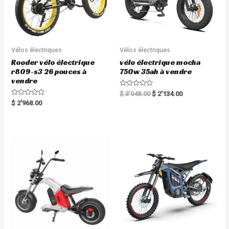
Vélos électriques
Vélos électriques
Rooder vélo électrique
vélo électrique mocha
r809-s3 26 pouces à
750w 35ah à vendre
vendre
R
$
3'048.00
$
2'134.00
a
R
$
2'968.00
t
a
e
t
d
e
0
d
o
0
u
o
t
u
o
t
f
o
5
f
5