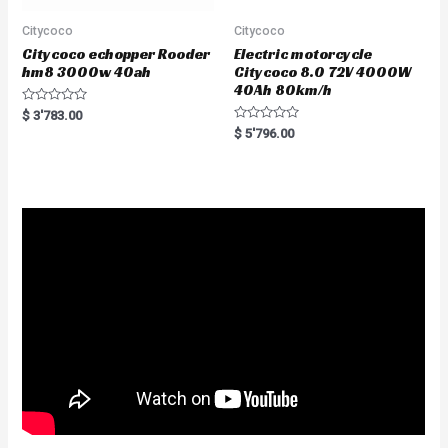
Citycoco
Citycoco
Citycoco echopper Rooder
Electric motorcycle
hm8 3000w 40ah
Citycoco 8.0 72V 4000W
40Ah 80km/h
R
$
3'783.00
a
R
$
5'796.00
t
a
e
t
d
e
0
d
o
0
u
o
t
u
o
t
f
o
5
f
5