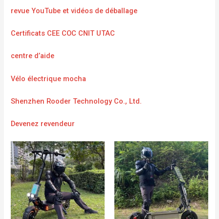
revue YouTube et vidéos de déballage
Certificats CEE COC CNIT UTAC
centre d’aide
Vélo électrique mocha
Shenzhen Rooder Technology Co., Ltd.
Devenez revendeur