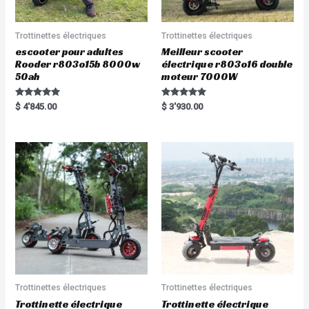
Trottinettes électriques
Trottinettes électriques
escooter pour adultes
Meilleur scooter
Rooder r803o15b 8000w
électrique r803o16 double
50ah
moteur 7000W
Rated
Rated
$
4'845.00
$
3'930.00
5.00
5.00
out of 5
out of 5
Trottinettes électriques
Trottinettes électriques
Trottinette électrique
Trottinette électrique