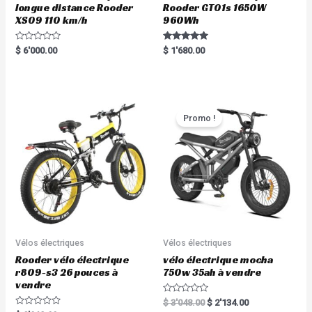
longue distance Rooder
Rooder GT01s 1650W
XS09 110 km/h
960Wh
R
Rated
$
6'000.00
$
1'680.00
a
5.00
t
out of 5
e
d
0
o
u
t
Promo !
o
f
5
Vélos électriques
Vélos électriques
Rooder vélo électrique
vélo électrique mocha
r809-s3 26 pouces à
750w 35ah à vendre
vendre
R
$
3'048.00
$
2'134.00
a