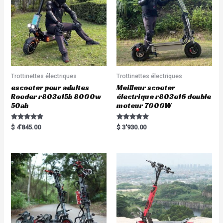
Trottinettes électriques
Trottinettes électriques
escooter pour adultes
Meilleur scooter
Rooder r803o15b 8000w
électrique r803o16 double
50ah
moteur 7000W
Rated
Rated
$
4'845.00
$
3'930.00
5.00
5.00
out of 5
out of 5