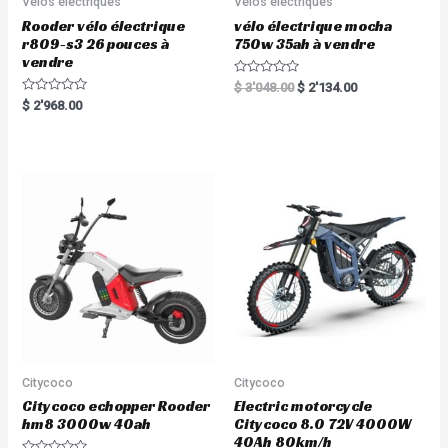
Vélos électriques
Vélos électriques
Rooder vélo électrique
vélo électrique mocha
r809-s3 26 pouces à
750w 35ah à vendre
vendre
R
$
3'048.00
$
2'134.00
a
R
$
2'968.00
t
a
e
t
d
e
0
d
o
0
u
o
t
u
o
t
f
o
5
f
5
Citycoco
Citycoco
Citycoco echopper Rooder
Electric motorcycle
hm8 3000w 40ah
Citycoco 8.0 72V 4000W
40Ah 80km/h