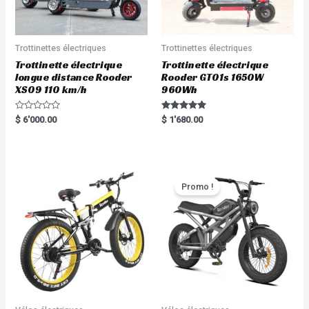
Trottinettes électriques
Trottinettes électriques
Trottinette électrique
Trottinette électrique
longue distance Rooder
Rooder GT01s 1650W
XS09 110 km/h
960Wh
R
Rated
$
6'000.00
$
1'680.00
a
5.00
t
out of 5
e
d
0
o
u
t
Promo !
o
f
5