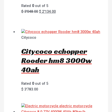
Rated
0
out of 5
$
3'048.00
$
2'134.00
Citycoco
Citycoco echopper
Rooder hm8 3000w
40ah
Rated
0
out of 5
$
3'783.00