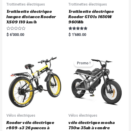
Trottinettes électriques
Trottinettes électriques
Trottinette électrique
Trottinette électrique
longue distance Rooder
Rooder GT01s 1650W
XS09 110 km/h
960Wh
R
Rated
$
6'000.00
$
1'680.00
a
5.00
t
out of 5
e
d
0
o
u
t
Promo !
o
f
5
Vélos électriques
Vélos électriques
Rooder vélo électrique
vélo électrique mocha
r809-s3 26 pouces à
750w 35ah à vendre