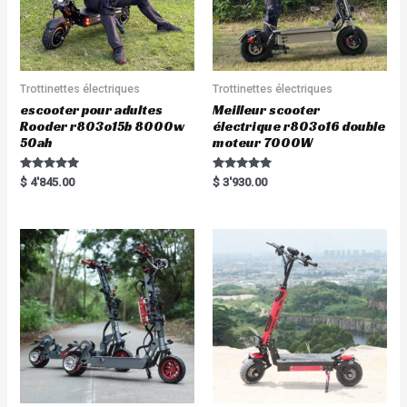
Trottinettes électriques
Trottinettes électriques
escooter pour adultes
Meilleur scooter
Rooder r803o15b 8000w
électrique r803o16 double
50ah
moteur 7000W
Rated
Rated
$
4'845.00
$
3'930.00
5.00
5.00
out of 5
out of 5