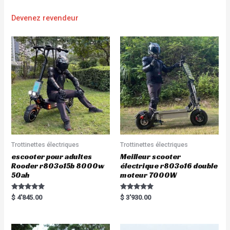
Devenez revendeur
Trottinettes électriques
Trottinettes électriques
escooter pour adultes
Meilleur scooter
Rooder r803o15b 8000w
électrique r803o16 double
50ah
moteur 7000W
Rated
Rated
$
4'845.00
$
3'930.00
5.00
5.00
out of 5
out of 5