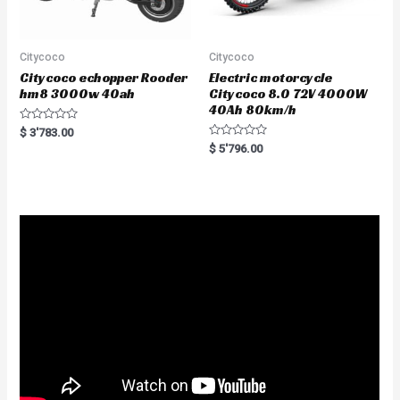
Citycoco
Citycoco
Citycoco echopper Rooder
Electric motorcycle
hm8 3000w 40ah
Citycoco 8.0 72V 4000W
40Ah 80km/h
R
$
3'783.00
a
R
$
5'796.00
t
a
e
t
d
e
0
d
o
0
u
o
t
u
o
t
f
o
5
f
5