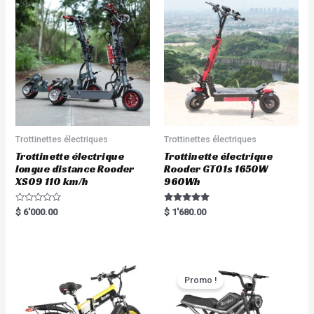
Trottinettes électriques
Trottinettes électriques
Trottinette électrique
Trottinette électrique
longue distance Rooder
Rooder GT01s 1650W
XS09 110 km/h
960Wh
R
Rated
$
6'000.00
$
1'680.00
a
5.00
t
out of 5
e
d
0
o
u
t
Promo !
o
f
5