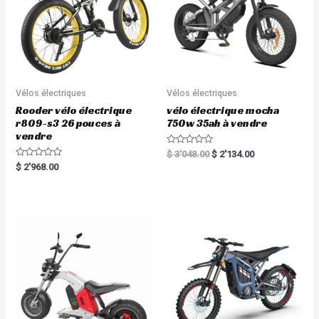
Vélos électriques
Vélos électriques
Rooder vélo électrique
vélo électrique mocha
r809-s3 26 pouces à
750w 35ah à vendre
vendre
R
$
3'048.00
$
2'134.00
a
R
$
2'968.00
t
a
e
t
d
e
0
d
o
0
u
o
t
u
o
t
f
o
5
f
5