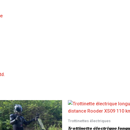
ge
td.
Trottinettes électriques
Trottinette électrique long