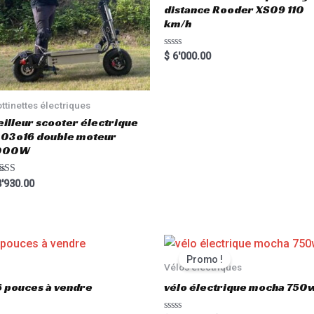
distance Rooder XS09 110
km/h
R
$
6'000.00
a
t
e
d
0
ottinettes électriques
o
u
illeur scooter électrique
t
03o16 double moteur
o
f
000W
5
ted
'930.00
00
 of 5
Promo !
Vélos électriques
6 pouces à vendre
vélo électrique mocha 750w