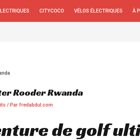
ÉLECTRIQUES
CITYCOCO
VÉLOS ÉLECTRIQUES
À 
oter Rooder Rwanda
its
/ Par
fredabdul.com
enture de golf ul