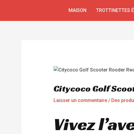
Aller
Navigation
MAISON
TROTTINETTES 
au
de
contenu
l’article
Citycoco Golf Sco
Laisser un commentaire
/
Des produ
Vivez l’av