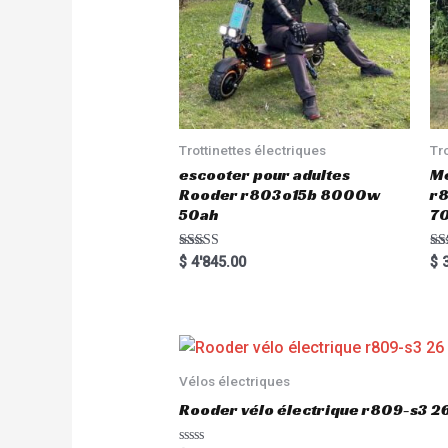
Trottinettes électriques
Tr
escooter pour adultes
Me
Rooder r803o15b 8000w
r8
50ah
7
Rated
Ra
$
4'845.00
$
3
5.00
5.
out of 5
out
Vélos électriques
Rooder vélo électrique r809-s3 2