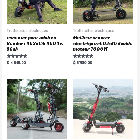
Trottinettes électriques
Trottinettes électriques
escooter pour adultes
Meilleur scooter
Rooder r803o15b 8000w
électrique r803o16 double
50ah
moteur 7000W
Rated
Rated
$
4'845.00
$
3'930.00
5.00
5.00
out of 5
out of 5