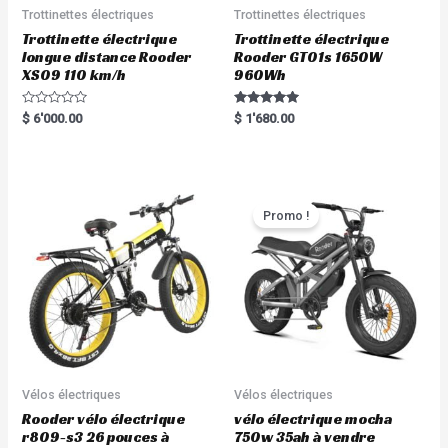
Trottinettes électriques
Trottinettes électriques
Trottinette électrique
Trottinette électrique
longue distance Rooder
Rooder GT01s 1650W
XS09 110 km/h
960Wh
R
Rated
$
6'000.00
$
1'680.00
a
5.00
t
out of 5
e
d
0
o
u
t
Promo !
o
f
5
Vélos électriques
Vélos électriques
Rooder vélo électrique
vélo électrique mocha
r809-s3 26 pouces à
750w 35ah à vendre