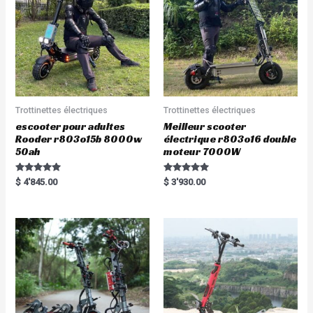
Trottinettes électriques
Trottinettes électriques
escooter pour adultes
Meilleur scooter
Rooder r803o15b 8000w
électrique r803o16 double
50ah
moteur 7000W
Rated
Rated
$
4'845.00
$
3'930.00
5.00
5.00
out of 5
out of 5