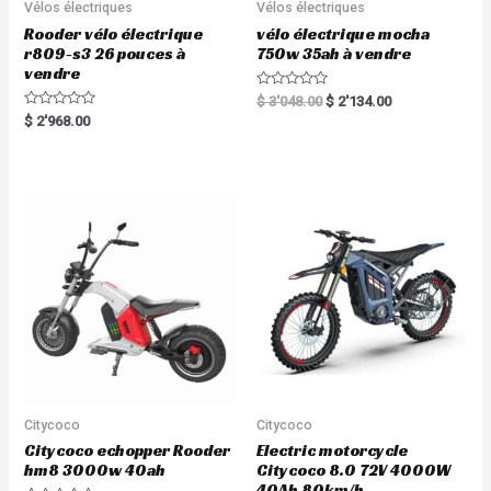
Vélos électriques
Vélos électriques
Rooder vélo électrique
vélo électrique mocha
r809-s3 26 pouces à
750w 35ah à vendre
vendre
R
$
3'048.00
$
2'134.00
a
R
$
2'968.00
t
a
e
t
d
e
0
d
o
0
u
o
t
u
o
t
f
o
5
f
5
Citycoco
Citycoco
Citycoco echopper Rooder
Electric motorcycle
hm8 3000w 40ah
Citycoco 8.0 72V 4000W
40Ah 80km/h