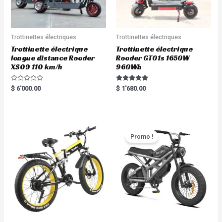
Trottinettes électriques
Trottinettes électriques
Trottinette électrique
Trottinette électrique
longue distance Rooder
Rooder GT01s 1650W
XS09 110 km/h
960Wh
R
Rated
$
6'000.00
$
1'680.00
a
5.00
t
out of 5
e
d
0
o
u
t
Promo !
o
f
5