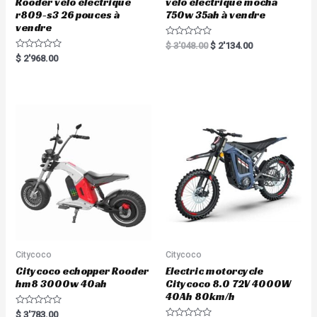
Rooder vélo électrique
vélo électrique mocha
r809-s3 26 pouces à
750w 35ah à vendre
vendre
R
$
3'048.00
$
2'134.00
a
R
$
2'968.00
t
a
e
t
d
e
0
d
o
0
u
o
t
u
o
t
f
o
5
f
5
Citycoco
Citycoco
Citycoco echopper Rooder
Electric motorcycle
hm8 3000w 40ah
Citycoco 8.0 72V 4000W
40Ah 80km/h
R
$
3'783.00