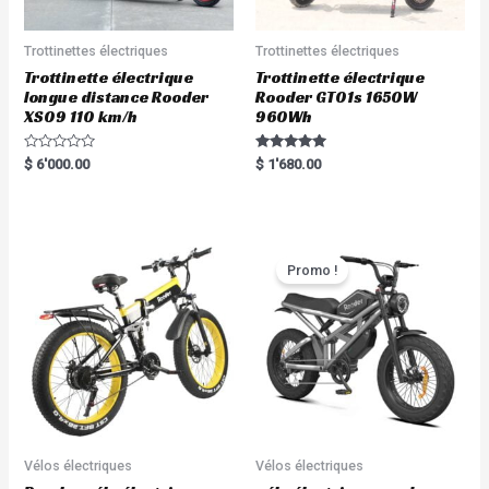
Trottinettes électriques
Trottinettes électriques
Trottinette électrique
Trottinette électrique
longue distance Rooder
Rooder GT01s 1650W
XS09 110 km/h
960Wh
R
Rated
$
6'000.00
$
1'680.00
a
5.00
t
out of 5
e
d
0
o
u
t
Promo !
o
f
5
Vélos électriques
Vélos électriques