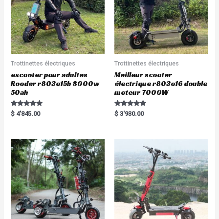
Trottinettes électriques
Trottinettes électriques
escooter pour adultes
Meilleur scooter
Rooder r803o15b 8000w
électrique r803o16 double
50ah
moteur 7000W
Rated
Rated
$
4'845.00
$
3'930.00
5.00
5.00
out of 5
out of 5