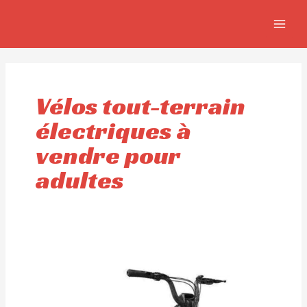
Aller
MAIN
au
MEN
contenu
Vélos tout-terrain
électriques à
vendre pour
adultes