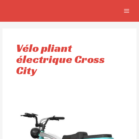
Aller
MAIN
au
MEN
contenu
Vélo pliant
électrique Cross
City