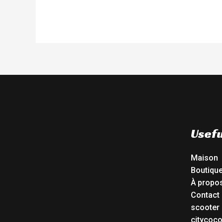
Usefu
Maison
Boutiqu
À propo
Contact
scooter 
citycoc