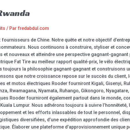
 Rwanda
its
/ Par
fredabdul.com
 fournisseurs de Chine. Notre quête et notre objectif d’entrep
ommateurs. Nous continuons à construire, styliser et concevo
ns et nouveaux et atteindre une perspective gagnant-gagnant
trique Fat Tire au meilleur rapport qualité-prix, le vélo électr
ons toujours la philosophie gagnant-gagnant et construisons 
nsons que notre croissance repose sur le succès du client, le
ues et motos électriques Rooder fourniront Kigali, Gisenyi, 
za, Rwamagana, Nyamata, Ruhango, Gikongoro, Nyagatare, 
ques Rooder fourniront également partout dans le monde, comm
 Kuala Lumpur. Nous adhérons toujours à suivre l’honnêteté, 
ppement et les efforts inlassables de tout le personnel, d
ogistiques diversifiées, d’une expédition approfondie des clien
stique. Élaborer une plateforme d’approvisionnement unique po