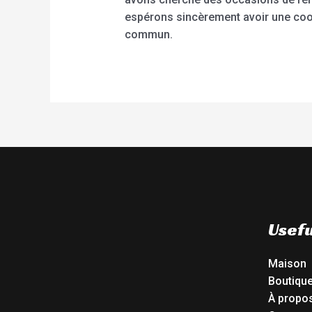
espérons sincèrement avoir une coop
commun.
Usefu
Maison
Boutiqu
À propo