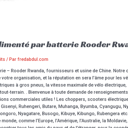
alimenté par batterie Rooder Rw
its
/ Par
fredabdul.com
rie – Rooder Rwanda, fournisseurs et usine de Chine. Notre or
de votre organisation, et la réputation en sera l’âme pour les 
triques à gros pneus, la vitesse maximale de vélo électrique, l
ue tout-terrain. . Bienvenue à toute demande de renseignement
tions commerciales utiles ! Les choppers, scooters électriqu
i, Gisenyi, Ruhengeri, Butare, Muhanga, Byumba, Cyangugu, 
goro, Nyagatare, Busogo, Kibuye, Kibungo, Rubengera etc.,
 monde, comme l’Europe, l’Amérique, l’Australie, la Moldavie
ontrer tous les amis du pays et de l’étranger. pour la coop