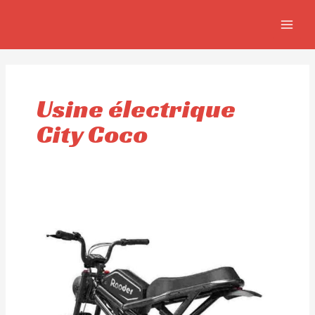
Aller
MAIN
au
MEN
contenu
Usine électrique
City Coco