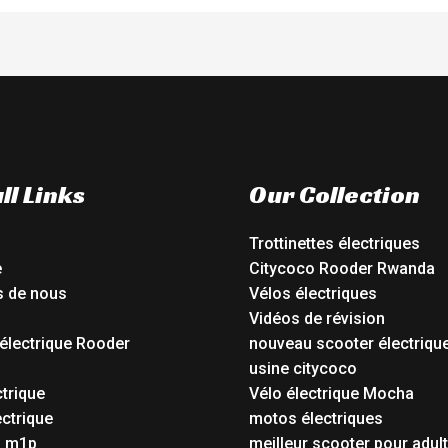
ll Links
Our Collection
Trottinettes électriques
e
Citycoco Rooder Rwanda
s de nous
Vélos électriques
Vidéos de révision
électrique Rooder
nouveau scooter électriqu
o
usine citycoco
ctrique
Vélo électrique Mocha
ctrique
motos électriques
o m1p
meilleur scooter pour adul