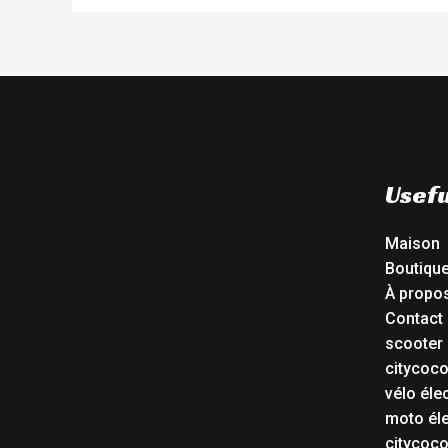
Usefu
Maison
Boutiqu
À propo
Contact
scooter 
citycoc
vélo éle
moto éle
citycoc