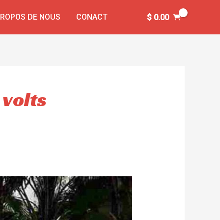
PROPOS DE NOUS
CONACT
$
0.00
 volts