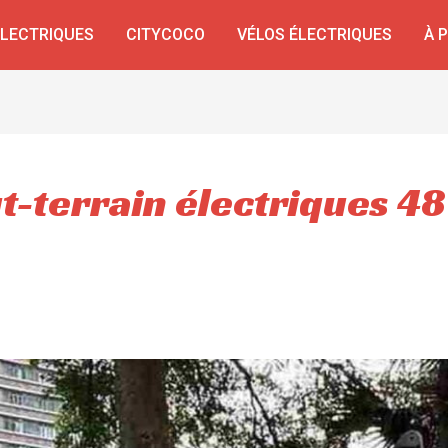
ÉLECTRIQUES
CITYCOCO
VÉLOS ÉLECTRIQUES
À 
t-terrain électriques 48