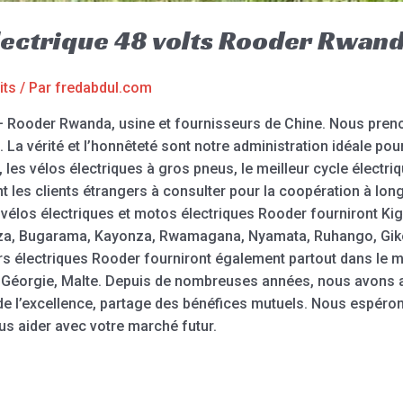
électrique 48 volts Rooder Rwan
its
/ Par
fredabdul.com
s – Rooder Rwanda, usine et fournisseurs de Chine. Nous pren
on. La vérité et l’honnêteté sont notre administration idéale pou
, les vélos électriques à gros pneus, le meilleur cycle électriqu
t les clients étrangers à consulter pour la coopération à lon
vélos électriques et motos électriques Rooder fourniront Kiga
a, Bugarama, Kayonza, Rwamagana, Nyamata, Ruhango, Giko
rs électriques Rooder fourniront également partout dans le 
, la Géorgie, Malte. Depuis de nombreuses années, nous avons a
e de l’excellence, partage des bénéfices mutuels. Nous espéro
us aider avec votre marché futur.