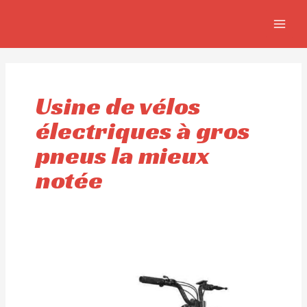
Aller
MAIN
au
MEN
contenu
Usine de vélos
électriques à gros
pneus la mieux
notée