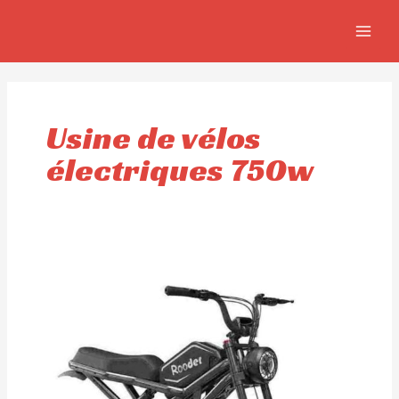
Aller
MAIN
au
MEN
contenu
Usine de vélos
électriques 750w