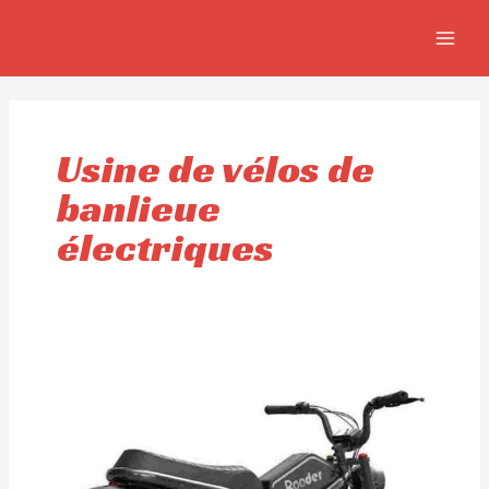
Aller
MAIN
au
MEN
contenu
Usine de vélos de
banlieue
électriques