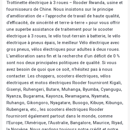
Trottinette électrique à 3 roues – Rooder Rwanda, usine et
fournisseurs de Chine. Nous insistons sur le principe
d’amélioration de « l’approche de travail de haute qualité,
d’efficacité, de sincérité et terre-à-terre » pour vous offrir
une superbe assistance de traitement pour le scooter
électrique à 3 roues, le vélo tout-terrain à batterie, le vélo
électrique à pneus épais, le meilleur Vélo électrique avec
gros pneus, vélos électriques pour adultes à deux roues.
L’amélioration sans fin et la recherche d’un déficit de 0 %
sont nos deux principales politiques de qualité. Si vous
avez besoin de quoi que ce soit, n’hésitez pas à nous
contacter. Les choppers, scooters électriques, vélos
électriques et motos électriques Rooder fourniront Kigali,
Gisenyi, Ruhengeri, Butare, Muhanga, Byumba, Cyangugu,
Nyanza, Bugarama, Kayonza, Rwamagana, Nyamata,
Ruhango, Gikongoro, Nyagatare, Busogo, Kibuye, Kibungo,
Rubengera, etc., les scooters électriques Rooder
fourniront également partout dans le monde, comme
l’Europe, l’Amérique, l’Australie, Bangalore, Maurice, Riyad,
la Norvège. Nous gardons toujours notre crédit et notre