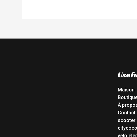
Usefu
Maison
Boutiqu
À propo
Contact
scooter 
citycoc
vélo éle