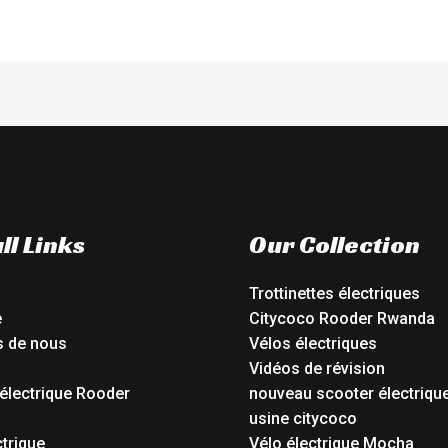
ll Links
Our Collection
Trottinettes électriques
e
Citycoco Rooder Rwanda
s de nous
Vélos électriques
Vidéos de révision
électrique Rooder
nouveau scooter électriqu
o
usine citycoco
ctrique
Vélo électrique Mocha