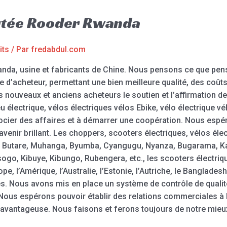
rtée Rooder Rwanda
its
/ Par
fredabdul.com
da, usine et fabricants de Chine. Nous pensons ce que pensen
e d’acheteur, permettant une bien meilleure qualité, des coûts 
es nouveaux et anciens acheteurs le soutien et l’affirmation
eu électrique, vélos électriques vélos Ebike, vélo électrique 
ocier des affaires et à démarrer une coopération. Nous espé
 avenir brillant. Les choppers, scooters électriques, vélos él
eri, Butare, Muhanga, Byumba, Cyangugu, Nyanza, Bugarama,
go, Kibuye, Kibungo, Rubengera, etc., les scooters électri
, l’Amérique, l’Australie, l’Estonie, l’Autriche, le Banglades
s. Nous avons mis en place un système de contrôle de qualité
 Nous espérons pouvoir établir des relations commerciales à
 avantageuse. Nous faisons et ferons toujours de notre mieux