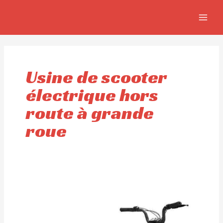
Aller
MAIN
au
MEN
contenu
Usine de scooter
électrique hors
route à grande
roue