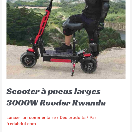
Scooter à pneus larges
3000W Rooder Rwanda
Laisser un commentaire
/
Des produits
/ Par
fredabdul.com