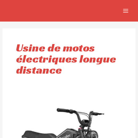
Aller
MAIN
au
MEN
contenu
Usine de motos
électriques longue
distance